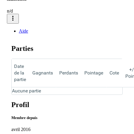
n/d
more_vert
Aide
Parties
Date
+/
de la
Gagnants
Perdants
Pointage
Cote
Poi
partie
Aucune partie
Profil
Membre depuis
avril 2016