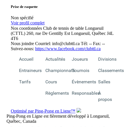
Prise de raquette
Non spécifié
Voir profil complet
Nos coordonnées
Club de tennis de table Longueuil
(CTTL)
260, rue De Gentilly Est
Longueuil, Québec J4L
4T6
Nous joindre
Courriel:
info@clubttl.ca
Tél: --
Fax: --
Suivez-nous:
https://www.facebook.com/clubttl.ca
Accueil
Actualités
Joueurs
Divisions
Entraineurs
Championnats
Tournois
Classements
Tarifs
Cours
Évènements
Salles
Règlements
Responsables
À
propos
Optimisé par Ping-Pong en Ligne™
Ping-Pong en Ligne est fièrement développé à Longueuil,
Québec, Canada