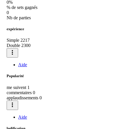
0%
% de sets gagnés
0
Nb de parties
expérience
Simple
2217
Double
2300
more_vert
Aide
Popularité
me suivent
1
commentaires
0
applaudissements
0
more_vert
Aide
ludification