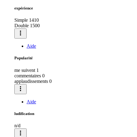
expérience
Simple
1410
Double
1500
more_vert
Aide
Popularité
me suivent
1
commentaires
0
applaudissements
0
more_vert
Aide
ludification
n/d
more_vert