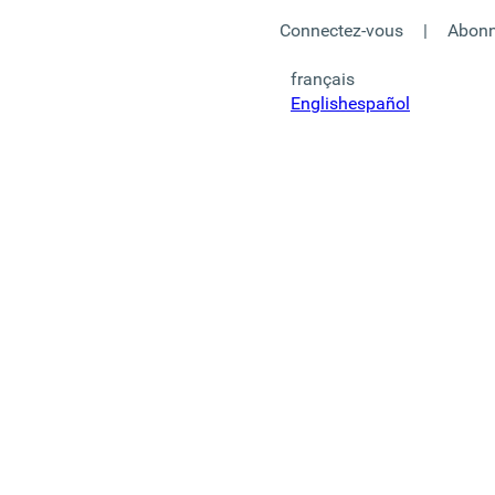
Connectez-vous
|
Abonn
français
English
español