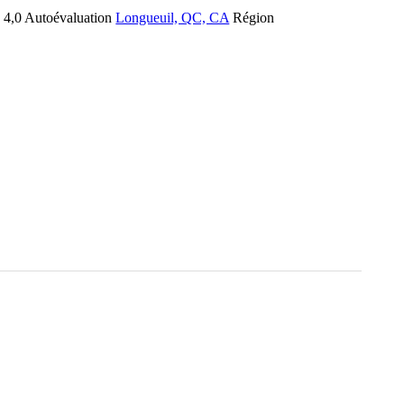
4,0
Autoévaluation
Longueuil, QC, CA
Région