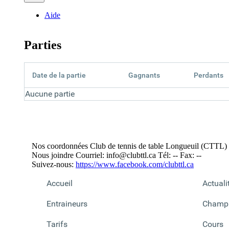
Aide
Parties
Date de la partie
Gagnants
Perdants
Aucune partie
Nos coordonnées
Club de tennis de table Longueuil (CTTL)
Nous joindre
Courriel:
info@clubttl.ca
Tél: --
Fax: --
Suivez-nous:
https://www.facebook.com/clubttl.ca
Accueil
Actuali
Entraineurs
Champi
Tarifs
Cours