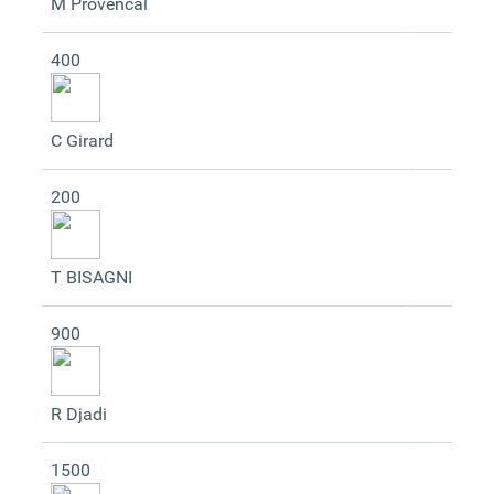
M Provencal
400
C Girard
200
T BISAGNI
900
R Djadi
1500