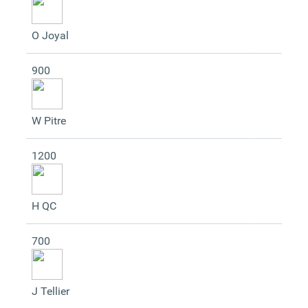
O Joyal
900
W Pitre
1200
H QC
700
J Tellier