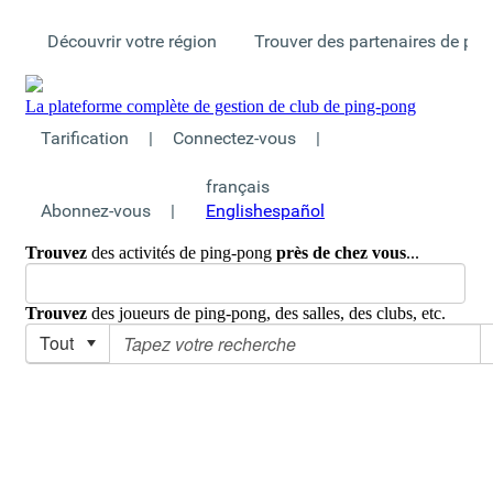
Découvrir votre région
Trouver des partenaires de pi
La plateforme complète de gestion de club de ping-pong
Tarification
|
Connectez-vous
|
français
Abonnez-vous
|
English
español
Trouvez
des activités de ping-pong
près de chez vous
...
Trouvez
des joueurs de ping-pong, des salles, des clubs, etc.
Tout
Monde
>
Canada
>
Québec
>
Groupes de ping-pong