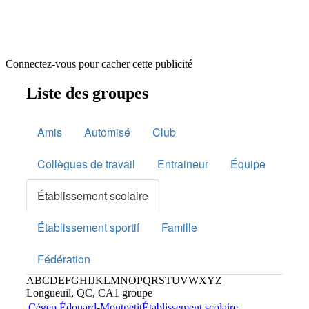
Connectez-vous pour cacher cette publicité
Liste des groupes
Amis
Automisé
Club
Collègues de travail
Entraineur
Équipe
Établissement scolaire
Établissement sportif
Famille
Fédération
A
B
C
D
E
F
G
H
I
J
K
L
M
N
O
P
Q
R
S
T
U
V
W
X
Y
Z
Longueuil, QC, CA
1 groupe
Cégep Édouard-Montpetit
Établissement scolaire