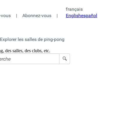
français
Explorer les salles de ping-pong
-vous
|
Abonnez-vous
|
English
español
Explorer les salles de ping-pong
, des salles, des clubs, etc.