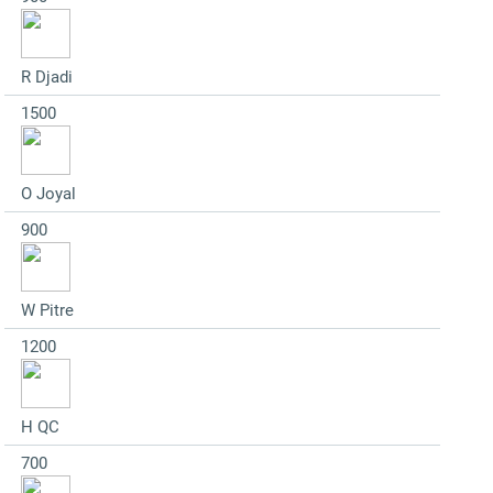
R Djadi
1500
O Joyal
900
W Pitre
1200
H QC
700