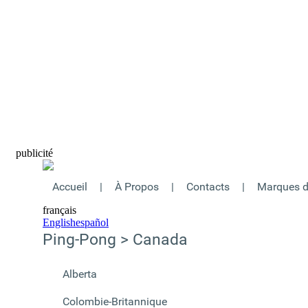
publicité
Accueil
|
À Propos
|
Contacts
|
Marques 
français
English
español
Ping-Pong > Canada
Alberta
Colombie-Britannique