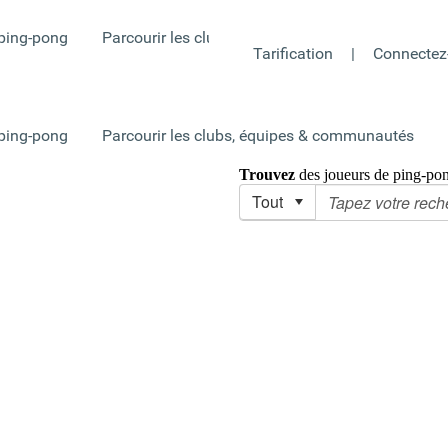
 ping-pong
Parcourir les clubs, équipes & communautés
Tarification
|
Connectez
 ping-pong
Parcourir les clubs, équipes & communautés
Trouvez
des joueurs de ping-pong
Tout
g-pong